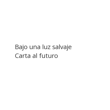
Bajo una luz salvaje
Carta al futuro
Vestigios y huellas de las
protestas y la represión