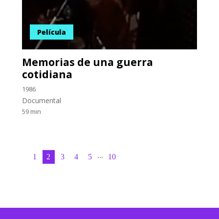
Película
Memorias de una guerra
cotidiana
1986
Documental
59 min
...
1
2
3
4
5
10