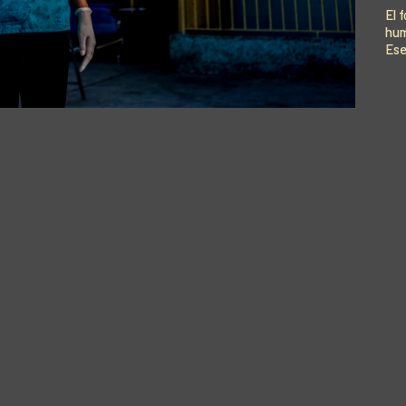
El 
hum
Ese