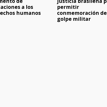
mento de
justicia brasileña 
laciones a los
permitir
rechos humanos
conmemoración de
golpe militar