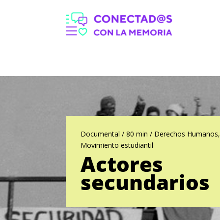
Documental / 80 min / Derechos Humanos,
Movimiento estudiantil
Actores
secundarios