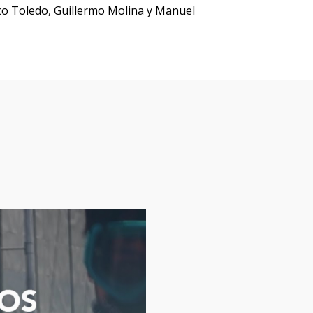
aco Toledo, Guillermo Molina y Manuel
lículas y series que te po