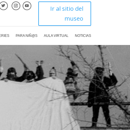
Ir al sitio del
museo
ERIES
PARA NIÑ@S
AULA VIRTUAL
NOTICIAS