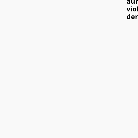
au
vio
de