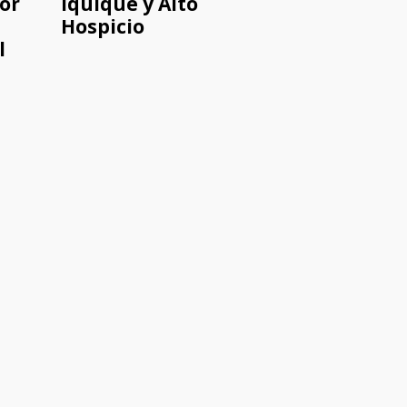
por
Iquique y Alto
Hospicio
l