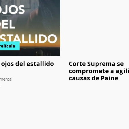
Película
 ojos del estallido
Corte Suprema se
compromete a agil
causas de Paine
mental
n