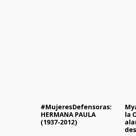
#MujeresDefensoras:
Mya
HERMANA PAULA
la 
(1937-2012)
ala
des