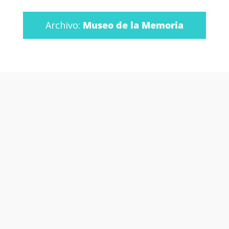
Archivo:
Museo de la Memoria
Otras películas y
series que te
podrían