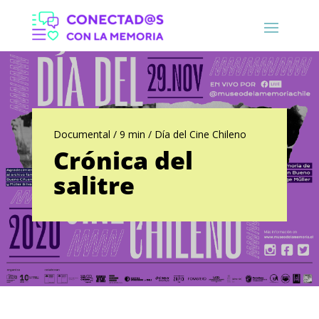
Documental / 9 min / Día del Cine Chileno
Crónica del
salitre