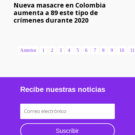
Nueva masacre en Colombia
aumenta a 89 este tipo de
crímenes durante 2020
Anterior
1
2
3
4
5
6
7
8
9
10
11
Recibe nuestras noticias
Suscribir