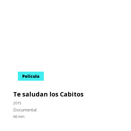
Víctimas
Memoriales
Recintos
Hallazgos
Justicia
Proyectos del Museo
Epistolario de la Memoria
Arpilleras Bienal del Mercosur
Tecnologías Políticas de la Memoria
Memorias de exilio
Espacio de Memoria El Salvador
Residencias de la Memoria