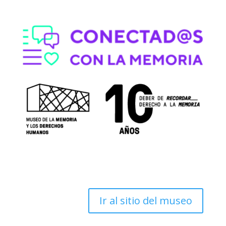
Documental / 20 min / Dictadura
¿Dónde se cayó
la vida?