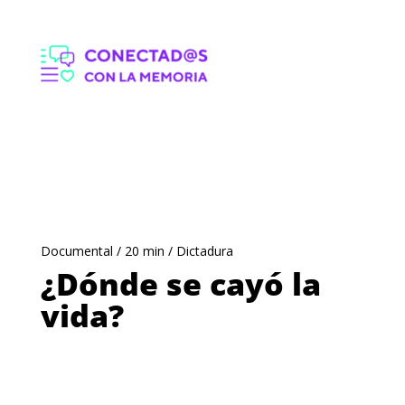
¿Dónde se cayó la
vida?
Realizador:
Boris Miño
| Clasificación:
TE+7