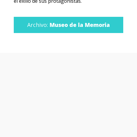
el exilio de sus protagonistas.
Archivo:
Museo de la Memoria
Otras películas y
series que te
podrían