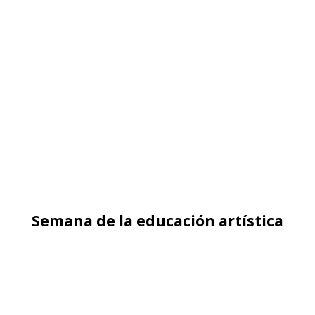
Recibe nuestras noticias
Suscribir
#Conectados con la memoria
Un nuevo sitio para que puedas acceder a
contenido especial sobre memoria y derechos
humanos.
Plataformas digitales