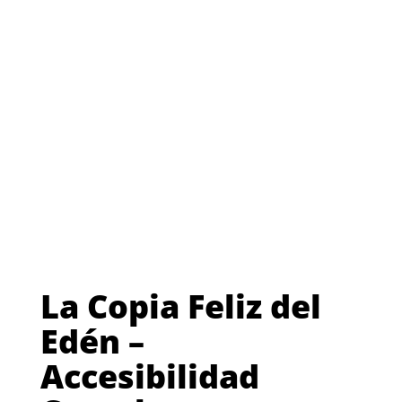
Alejandra Garcia Lira
Beatriz Arze
Patricio Montecinos
Daniel Alarcón
Leandro Martinez
Montaje: Samuel Restucci
Diseño de Sonido: Samuel Restucci
Postproducción de imagen: Amanda Puga
Salman
Fotografía de originales: Jeremy Hatcher
Postproducción Sonido: Daniel Lencina
Música Original: Marcelo Córdova
Voz en off: Daniel Muñoz / Casandra Day
Grabación de voces: Alfonso Pérez
Mezcla de sonido: Marcos Salazar
Archivo:
Museo de la Memoria