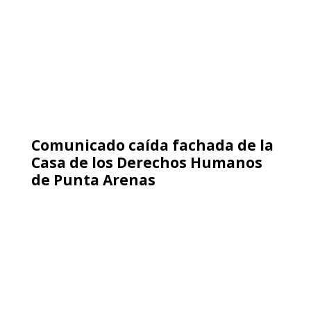
La CIDH condena violaciones a
los derechos humanos ocurridas
en el contexto de las protestas
sociales en Perú, llama a
resolver la crisis institucional
por vías democráticas, y se pone
a disposición del Estado peruano
para realizar una visita de
trabajo