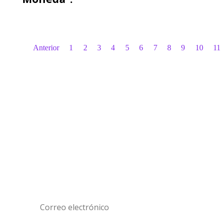
Epistolario de la Memoria
Arpilleras Bienal del Mercosur
Tecnologías Políticas de la Memoria
Memorias de exilio
Espacio de Memoria El Salvador
Residencias de la Memoria
Síguenos