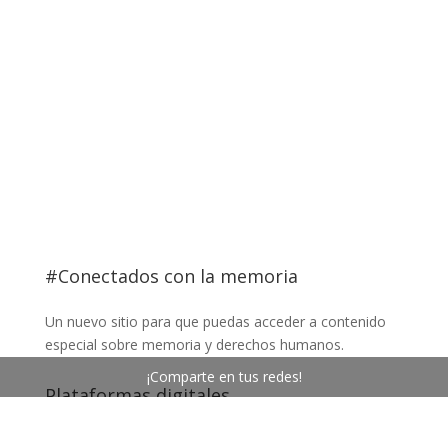
Ir al sitio del museo
El Plan de Gestión del Museo de la Memoria y los
Derechos Humanos cuenta con el financiamiento del
Gobierno de Chile, a través del Servicio Nacional del
Patrimonio Cultural.
Desarrollado por
Ativa.cl
¡Comparte en tus redes!