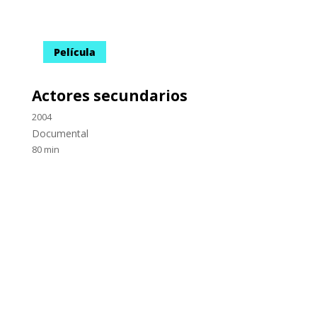
Ex secretario ejecutivo de la
CIDH, Paulo Abrão, oficiará la
conferencia de cierre de la II
Cátedra en Derechos Humanos
José Aldunate S.J.