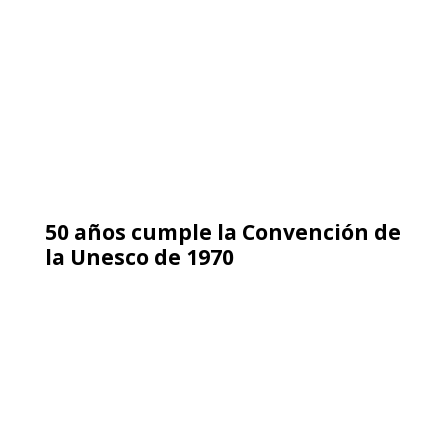
Patricia Espejo dona al Museo su
libro “Allende Inédito. Memorias
desde la Secretaría Privada de La
Moneda”.
Anterior
1
2
3
4
5
6
7
8
9
10
11