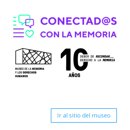
Animación / 6 min / Golpe de Estado
La Copia Feliz del
Edén –
Accesibilidad
Completa