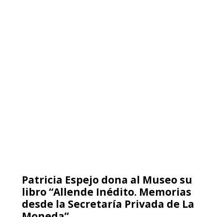
Archivo MMDH
Archivo Radial
Catálogo audiovisual
Testimonios Audiovisuales
Interactivos
Víctimas
Memoriales
Recintos
Hallazgos
Justicia
Proyectos del Museo