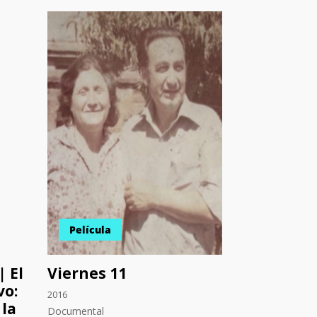
Película
| El
Viernes 11
vo:
2016
 la
Documental