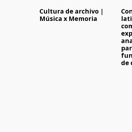
Cultura de archivo |
Con
Música x Memoria
lat
co
exp
ana
par
fu
de 