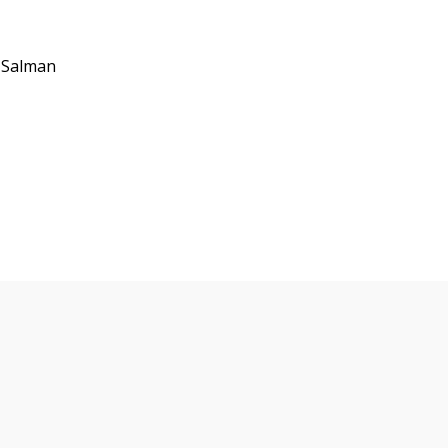
 Salman
lículas y series que te po