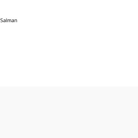
 Salman
lículas y series que te po