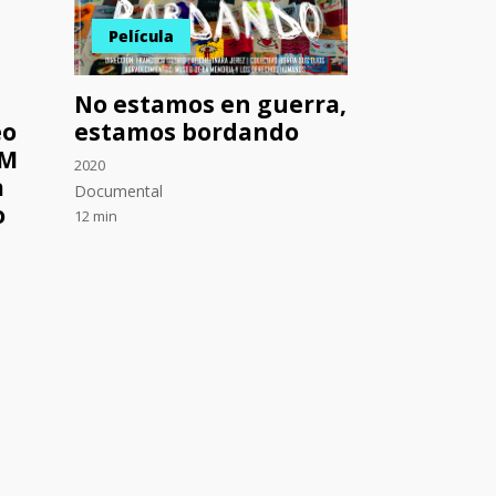
Película
No estamos en guerra,
eo
estamos bordando
AM
2020
a
Documental
o
12 min