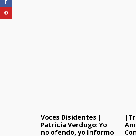
Voces Disidentes |
|Tr
Patricia Verdugo: Yo
Ame
no ofendo, yo informo
Con