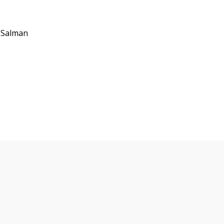
 Salman
lículas y series que te po