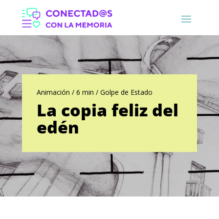
Animación / 6 min / Golpe de Estado
La copia feliz del
edén