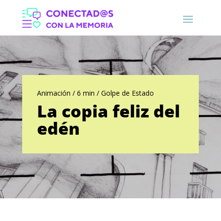
Animación / 6 min / Golpe de Estado
La copia feliz del
edén