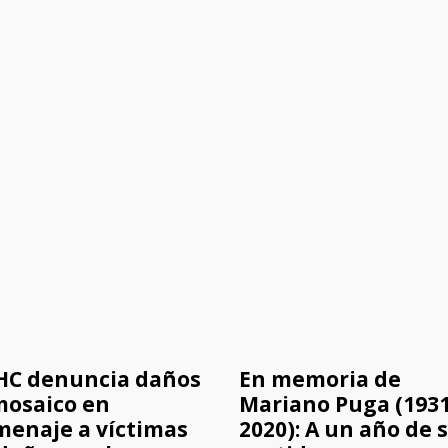
HC denuncia daños
En memoria de
mosaico en
Mariano Puga (1931
enaje a víctimas
2020): A un año de 