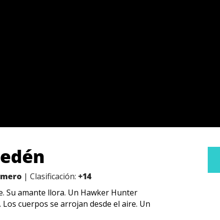
l edén
Romero
| Clasificación:
+14
te. Su amante llora. Un Hawker Hunter
 Los cuerpos se arrojan desde el aire. Un