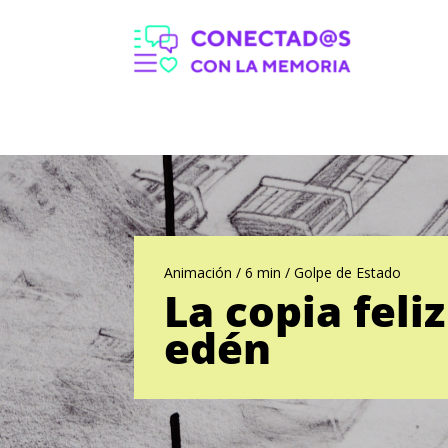
Animación / 6 min / Golpe de Estado
La copia feliz
edén