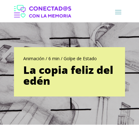
Animación / 6 min / Golpe de Estado
La copia feliz del
edén