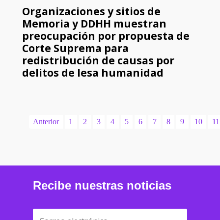
Organizaciones y sitios de
Memoria y DDHH muestran
preocupación por propuesta de
Corte Suprema para
redistribución de causas por
delitos de lesa humanidad
Anterior
1
2
3
4
5
6
7
8
9
10
11
Recibe nuestras noticias