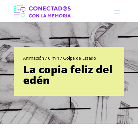
Animación / 6 min / Golpe de Estado
La copia feliz del
edén