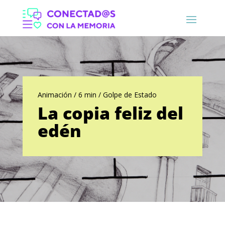
Animación / 6 min / Golpe de Estado
La copia feliz del
edén