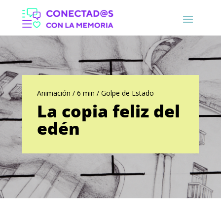
Animación / 6 min / Golpe de Estado
La copia feliz del
edén