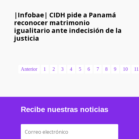
|Infobae| CIDH pide a Panamá
reconocer matrimonio
igualitario ante indecisión de la
justicia
Anterior
1
2
3
4
5
6
7
8
9
10
11
Recibe nuestras noticias