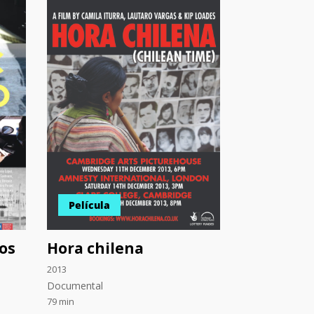
Película
os
Hora chilena
2013
Documental
79 min