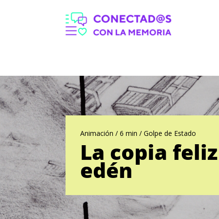
Animación / 6 min / Golpe de Estado
La copia feliz
edén