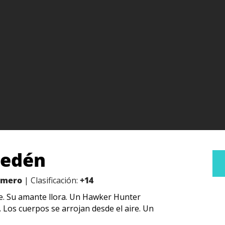
l edén
Romero
| Clasificación:
+14
te. Su amante llora. Un Hawker Hunter
 Los cuerpos se arrojan desde el aire. Un