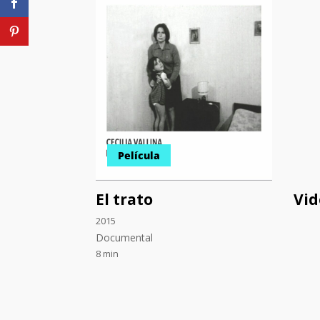
Película
El trato
Vid
2015
Documental
8 min