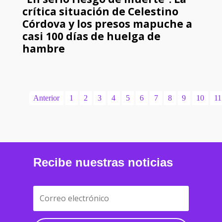
crítica situación de Celestino
Córdova y los presos mapuche a
casi 100 días de huelga de
hambre
Anterior
1
2
3
4
5
6
7
8
9
10
11
Recibe nuestras noticias