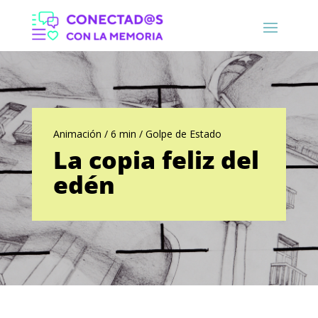
Animación / 6 min / Golpe de Estado
La copia feliz del
edén