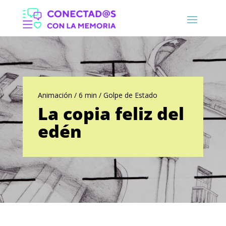
Animación / 6 min / Golpe de Estado
La copia feliz del
edén