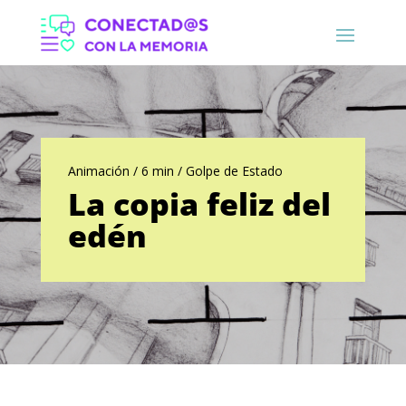
Animación / 6 min / Golpe de Estado
La copia feliz del
edén