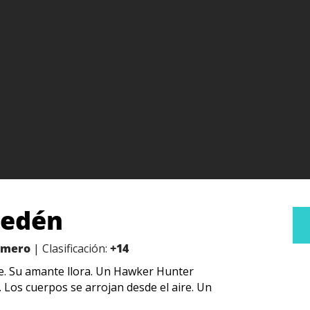
l edén
Romero
| Clasificación:
+14
te. Su amante llora. Un Hawker Hunter
 Los cuerpos se arrojan desde el aire. Un