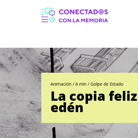
Animación / 6 min / Golpe de Estado
La copia feliz
edén