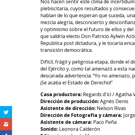
Nos hacen sentir este clima de incertidum
plebiscitaria, cuyos resultados y consecu
hablan de lo que esperan que suceda, una 
mezcla alegría, desconcierto y desconfia
y optimismo sobre el futuro de ellos y de
que saldría electo Don Patricio Aylwin Azó
República post dictadura, y le tocaría enca
transición democrática.
Difícil, frágil y peligrosa etapa, donde e
del Ejército y, como tal amenazó a esta n
descarada advertencia: “Yo no amenazo, p
¡Se acaba el Estado de Derecho!”
Casa productora:
Regards d'ici / Agatha 
Dirección de producción:
Agnès Denis
Asistente de dirección:
Nelson Rivas
Dirección de Fotografía y cámara:
Jorge
Asistente de cámara:
Paco Peña
Sonido:
Leonora Calderón