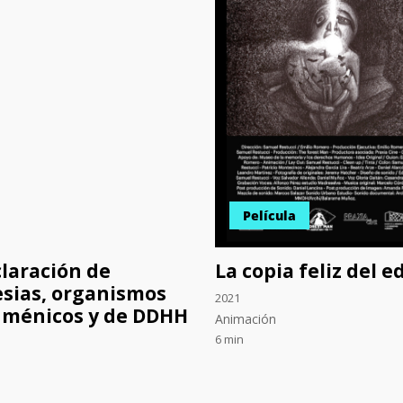
Película
laración de
La copia feliz del e
esias, organismos
2021
ménicos y de DDHH
Animación
6 min