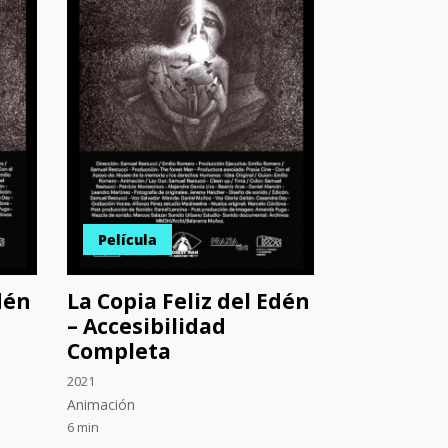
Película
dén
La Copia Feliz del Edén
– Accesibilidad
Completa
2021
Animación
6 min