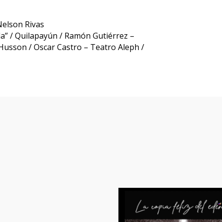
Nelson Rivas
ida” / Quilapayún / Ramón Gutiérrez –
 Husson / Oscar Castro – Teatro Aleph /
lículas y series que te po