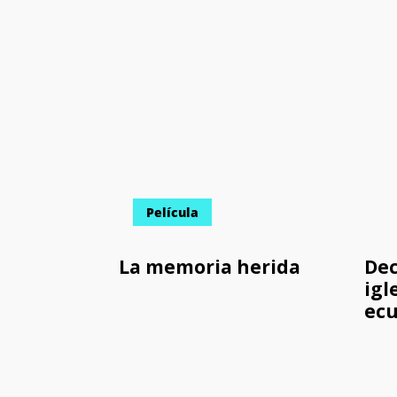
Película
La memoria herida
Dec
igl
ecu