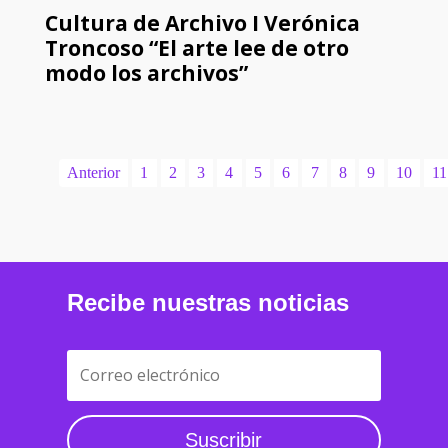
Cultura de Archivo I Verónica
Troncoso “El arte lee de otro
modo los archivos”
Anterior
1
2
3
4
5
6
7
8
9
10
11
Recibe nuestras noticias
Suscribir