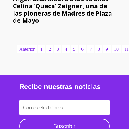
Celina ‘Queca’ Zeigner, una de
las pioneras de Madres de Plaza
de Mayo
Anterior
1
2
3
4
5
6
7
8
9
10
11
Recibe nuestras noticias
Suscribir