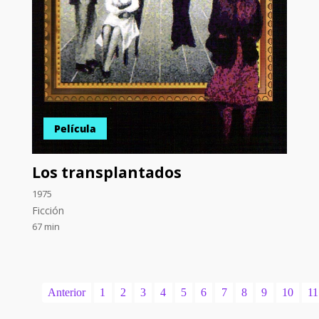
Película
Los transplantados
1975
Ficción
67 min
Anterior
1
2
3
4
5
6
7
8
9
10
11