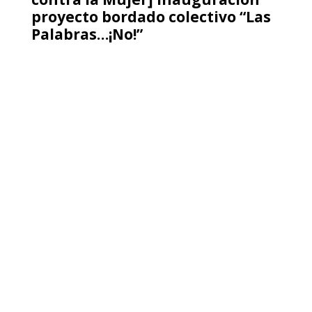
[Radio Cooperativa] Diputados
proponen pensiones de gracia
para víctimas de violaciones a
DDHH post 18-O