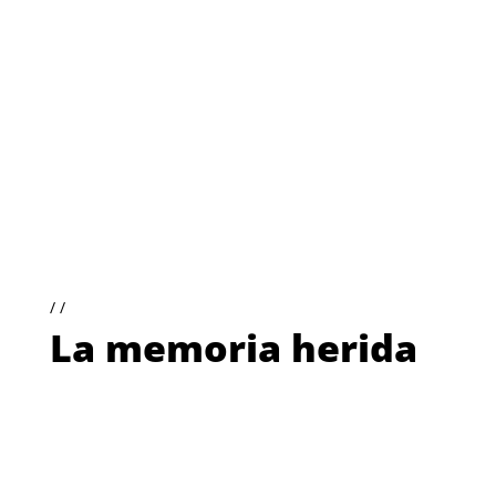
La memoria herida
Otras películas y
series que te
podrían