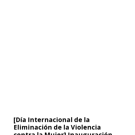
Eliminación de la Violencia
contra la Mujer] Inauguración
proyecto bordado colectivo “Las
Palabras…¡No!”