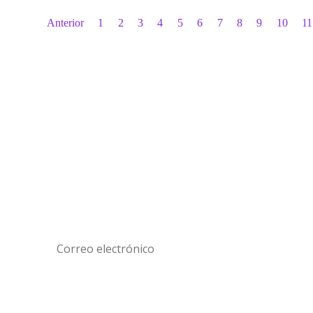
#Conectados con la memoria
Un nuevo sitio para que puedas acceder a
contenido especial sobre memoria y derechos
humanos.
Plataformas digitales
Archivo MMDH
Archivo Radial
Catálogo audiovisual
Testimonios Audiovisuales
Interactivos
Víctimas
Memoriales