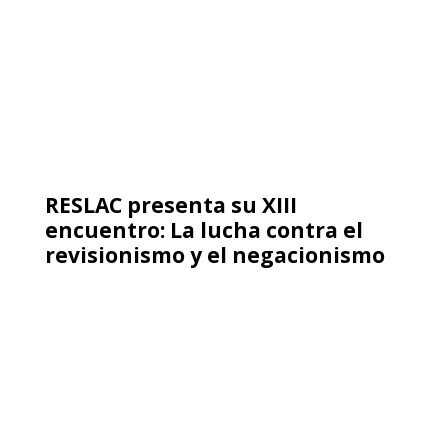
Película
El 18 de los García
1983
Documental
45 min