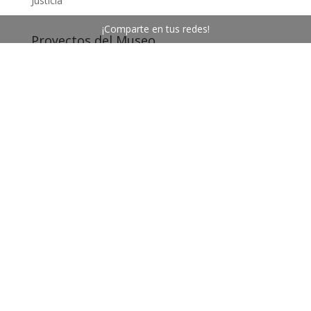
Justicia
¡Comparte en tus redes!
Proyectos del Museo
Epistolario de la Memoria
Arpilleras Bienal del Mercosur
Tecnologías Políticas de la Memoria
Memorias de exilio
Espacio de Memoria El Salvador
Residencias de la Memoria