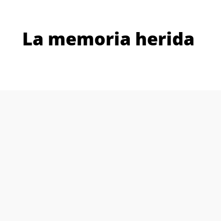
La memoria herida
Otras películas y
series que te
podrían