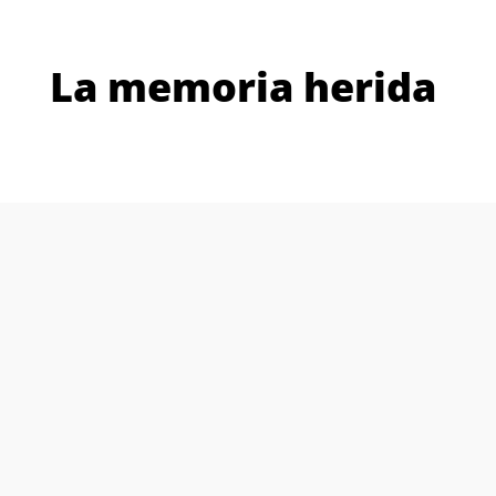
La memoria herida
Otras películas y
series que te
podrían