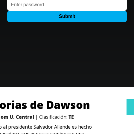
orias de Dawson
com U. Central
| Clasificación:
TE
o al presidente Salvador Allende es hecho
u paradero, sus esposas comienzan una