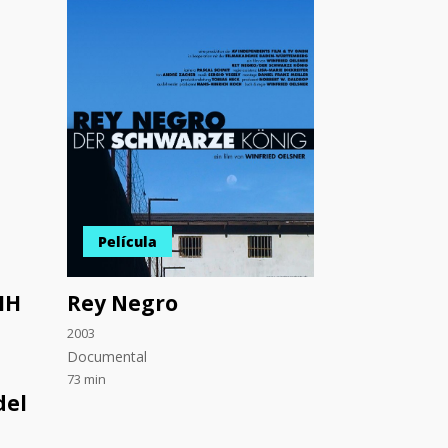
Película
HH
Rey Negro
2003
Documental
73 min
del