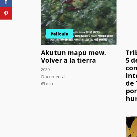
Película
Akutun mapu mew.
Tri
Volver a la tierra
5 d
con
2020
int
Documental
de 
65 min
por
hu