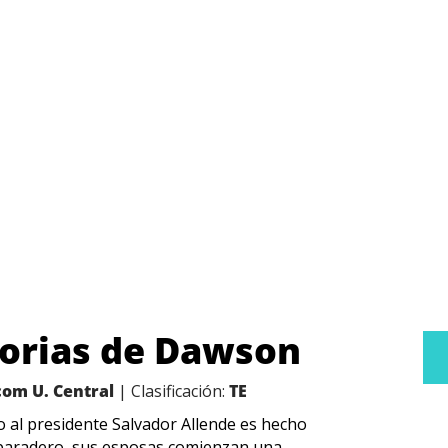
orias de Dawson
com U. Central
| Clasificación:
TE
o al presidente Salvador Allende es hecho
u paradero, sus esposas comienzan una