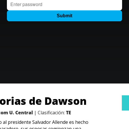
orias de Dawson
com U. Central
| Clasificación:
TE
o al presidente Salvador Allende es hecho
u paradero, sus esposas comienzan una