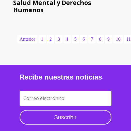
Salud Mental y Derechos
Humanos
Anterior
1
2
3
4
5
6
7
8
9
10
11
Recibe nuestras noticias
Suscribir