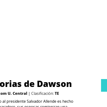
orias de Dawson
com U. Central
| Clasificación:
TE
o al presidente Salvador Allende es hecho
u paradero, sus esposas comienzan una