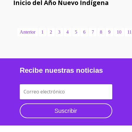
Inicio del Año Nuevo Indígena
Anterior
1
2
3
4
5
6
7
8
9
10
11
Recibe nuestras noticias
Suscribir