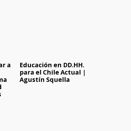
ar a
Educación en DD.HH.
para el Chile Actual |
ama
Agustín Squella
d
s