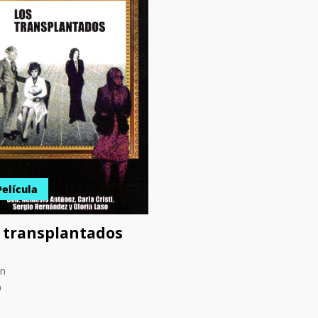
Película
 transplantados
ón
n