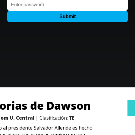
orias de Dawson
com U. Central
| Clasificación:
TE
o al presidente Salvador Allende es hecho
u paradero, sus esposas comienzan una