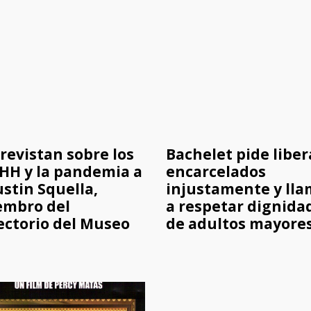
revistan sobre los
Bachelet pide liber
HH y la pandemia a
encarcelados
stin Squella,
injustamente y ll
embro del
a respetar dignida
ectorio del Museo
de adultos mayore