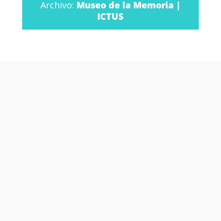
Archivo:
Museo de la Memoria |
ICTUS
Otras películas y
series que te
podrían