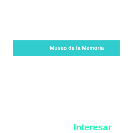
CINEMADICCIÓN Producción Audiovisual
Música Original: Rafael Sanhueza y Paulo
González
Año de Producción: 2019
Archivo:
Museo de la Memoria