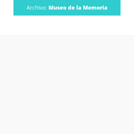
Archivo:
Museo de la Memoria
Otras películas y
series que te
podrían