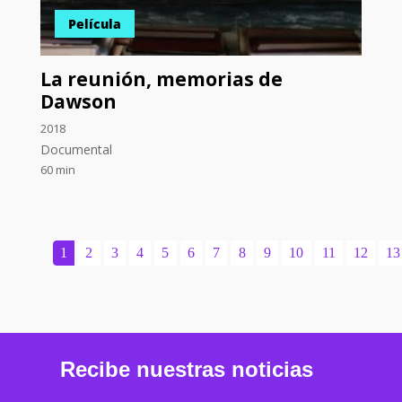
Película
La reunión, memorias de
Dawson
2018
Documental
60 min
1
2
3
4
5
6
7
8
9
10
11
12
13
Recibe nuestras noticias