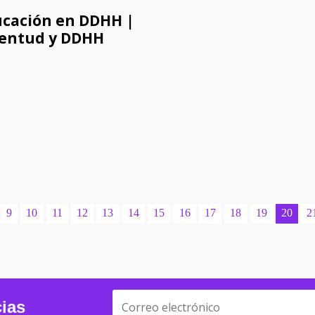
cación en DDHH |
entud y DDHH
9
10
11
12
13
14
15
16
17
18
19
20
2
cias