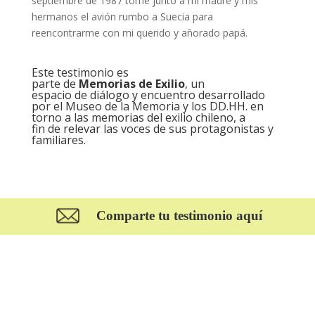
septiembre de 1987 tomé junto a mi madre y mis
hermanos el avión rumbo a Suecia para
reencontrarme con mi querido y añorado papá.
Este testimonio es
parte de
Memorias de Exilio
, un
espacio de diálogo y encuentro desarrollado
por el Museo de la Memoria y los DD.HH. en
torno a las memorias del exilio chileno, a
fin de relevar las voces de sus protagonistas y
familiares.
Comparte tu testimonio aquí