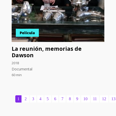
Película
La reunión, memorias de
Dawson
2018
Documental
60 min
1
2
3
4
5
6
7
8
9
10
11
12
13