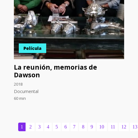
Película
La reunión, memorias de
Dawson
2018
Documental
60 min
1
2
3
4
5
6
7
8
9
10
11
12
13