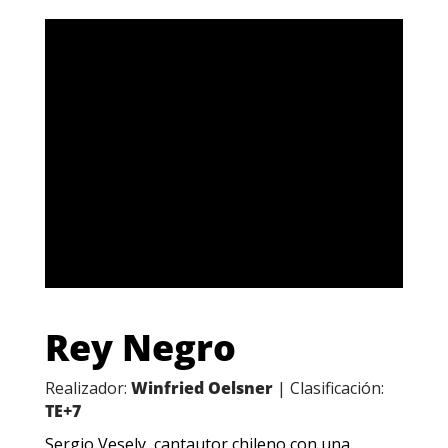
Rey Negro
Realizador:
Winfried Oelsner
| Clasificación:
TE+7
Sergio Vesely, cantautor chileno con una