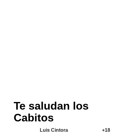
Te saludan los
Cabitos
Realizador:
Luis Cintora
| Clasificación:
+18
1983. Estado de emergencia en Ayacucho
(Perú). El Comando político-militar instala
su base de operaciones en el Cuartel
General “Los Cabitos”. Este cuartel se
convertirá pronto en un centro
clandestino de detención, tortura y
ejecución extrajudicial.