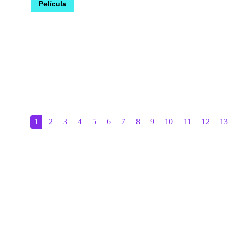
1
2
3
4
5
6
7
8
9
10
11
12
13
Recibe nuestras noticias
Suscribir