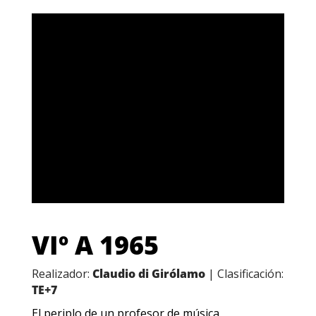
VIº A 1965
Realizador:
Claudio di Girólamo
| Clasificación:
TE+7
El periplo de un profesor de música