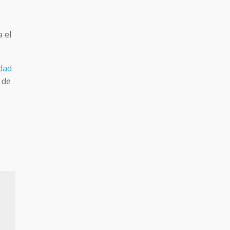
a el
dad
 de